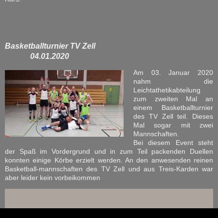
Basketballturnier TV Zell
04.01.2020
Am 03. Januar 2020
nahm die
Leichtathetikabteilung
zum zweiten Mal an
einem Basketballturnier
des TV Zell teil. Dieses
Mal sogar mit zwei
Mannschaften.
Bei diesem Event steht
der Spaß im Vordergrund und in zum Teil packenden Duellen
konnten einige Körbe erzielt werden. An den anwesenden reinen
Basketball-mannschaften des TV Zell und aus Treis-Karden war
aber leider kein vorbeikommen