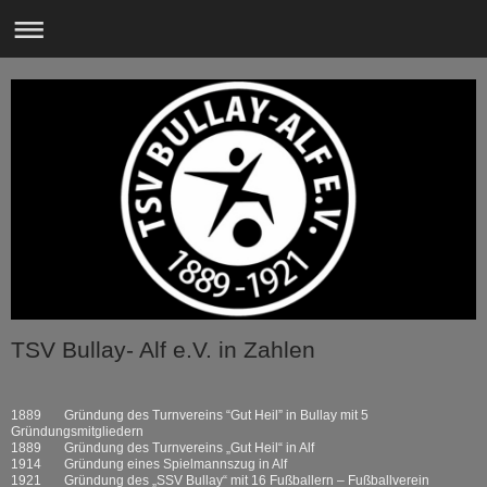
TSV Bullay- Alf e.V. in Zahlen
1889 Gründung des Turnvereins “Gut Heil” in Bullay mit 5
Gründungsmitgliedern
1889 Gründung des Turnvereins „Gut Heil“ in Alf
1914 Gründung eines Spielmannszug in Alf
1921 Gründung des „SSV Bullay“ mit 16 Fußballern – Fußballverein