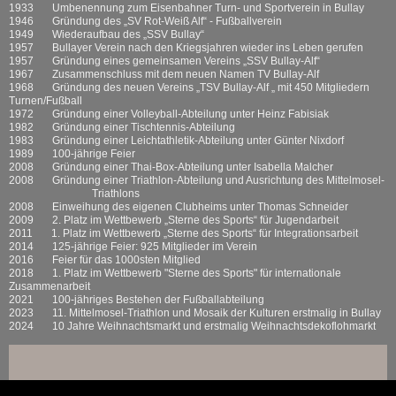
1933 Umbenennung zum Eisenbahner Turn- und Sportverein in Bullay
1946 Gründung des „SV Rot-Weiß Alf“ - Fußballverein
1949 Wiederaufbau des „SSV Bullay“
1957 Bullayer Verein nach den Kriegsjahren wieder ins Leben gerufen
1957 Gründung eines gemeinsamen Vereins „SSV Bullay-Alf“
1967 Zusammenschluss mit dem neuen Namen TV Bullay-Alf
1968 Gründung des neuen Vereins „TSV Bullay-Alf „ mit 450 Mitgliedern
Turnen/Fußball
1972 Gründung einer Volleyball-Abteilung unter Heinz Fabisiak
1982 Gründung einer Tischtennis-Abteilung
1983 Gründung einer Leichtathletik-Abteilung unter Günter Nixdorf
1989 100-jährige Feier
2008 Gründung einer Thai-Box-Abteilung unter Isabella Malcher
2008 Gründung einer Triathlon-Abteilung und Ausrichtung des Mittelmosel-
Triathlons
2008 Einweihung des eigenen Clubheims unter Thomas Schneider
2009 2. Platz im Wettbewerb „Sterne des Sports“ für Jugendarbeit
2011 1. Platz im Wettbewerb „Sterne des Sports“ für Integrationsarbeit
2014 125-jährige Feier: 925 Mitglieder im Verein
2016 Feier für das 1000sten Mitglied
2018 1. Platz im Wettbewerb "Sterne des Sports" für internationale
Zusammenarbeit
2021 100-jähriges Bestehen der Fußballabteilung
2023 11. Mittelmosel-Triathlon und Mosaik der Kulturen erstmalig in Bullay
2024 10 Jahre Weihnachtsmarkt und erstmalig Weihnachtsdekoflohmarkt